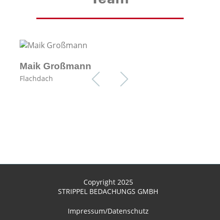
Maik Großmann
Et


Flachdach
Pe
Copyright 2025
STRIPPEL BEDACHUNGS GMBH
Impressum/Datenschutz