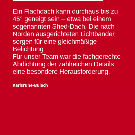
Ein Flachdach kann durchaus bis zu
Ein Flachdach kann durchaus bis zu
45° geneigt sein – etwa bei einem
45° geneigt sein – etwa bei einem
sogenannten Shed-Dach. Die nach
sogenannten Shed-Dach. Die nach
Norden ausgerichteten Lichtbänder
Norden ausgerichteten Lichtbänder
sorgen für eine gleichmäßige
sorgen für eine gleichmäßige
Belichtung.
Belichtung.
Für unser Team war die fachgerechte
Für unser Team war die fachgerechte
Abdichtung der zahlreichen Details
Abdichtung der zahlreichen Details
eine besondere Herausforderung.
eine besondere Herausforderung.
Karlsruhe-Bulach
Karlsruhe-Bulach